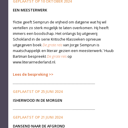
GEPLAATST OP
10 OKTOBER 2024
EEN MEESTERWERK
‘Fictie geeft Semprun de vrijheid om datgene wat hij wil
vertellen zo sterk mogelijk te laten overkomen. Hij heeft
immers een boodschap. Het onlangs bij uitgeverij
Schokland in de serie Kritis­che Klassieken opnieuw
uitgegeven boek
De grote reis
van Jorge Semprun is
maatschappelijk en literair gezien een meesterwerk.’ Huub
Bartman bespreekt
De grote reis
op
www.literairnederland.nl.
Lees de bespreking
GEPLAATST OP
25 JUNI 2024
ISHERWOOD IN DE MORGEN
GEPLAATST OP
21 JUNI 2024
DANSEND NAAR DE AFGROND