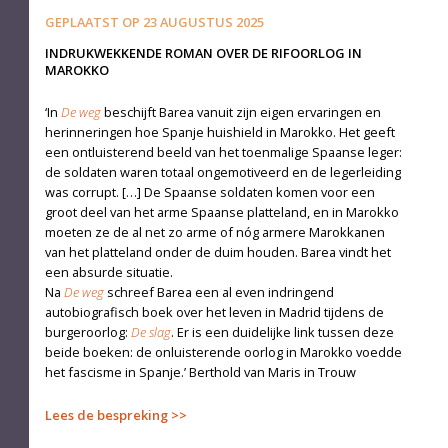
GEPLAATST OP
23 AUGUSTUS 2025
INDRUKWEKKENDE ROMAN OVER DE RIFOORLOG IN
MAROKKO
‘In
De weg
beschijft Barea vanuit zijn eigen ervaringen en
herinneringen hoe Spanje huishield in Marokko. Het geeft
een ontluisterend beeld van het toenmalige Spaanse leger:
de soldaten waren totaal ongemotiveerd en de legerleiding
was corrupt. […] De Spaanse soldaten komen voor een
groot deel van het arme Spaanse platteland, en in Marokko
moeten ze de al net zo arme of nóg armere Marokkanen
van het platteland onder de duim houden. Barea vindt het
een absurde situatie.
Na
De weg
schreef Barea een al even indringend
autobiografisch boek over het leven in Madrid tijdens de
burgeroorlog:
De slag
. Er is een duidelijke link tussen deze
beide boeken: de onluisterende oorlog in Marokko voedde
het fascisme in Spanje.’ Berthold van Maris in Trouw
Lees de bespreking