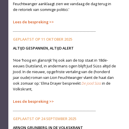
Feuchtwanger aanklaagt zien we vandaag de dag terug in
de retoriek van sommige politici.’
Lees de bespreking
GEPLAATST OP
11 OKTOBER 2025
ALTIJD GESPANNEN, ALTIJD ALERT
‘Hoe ‘hoog en glansrijk’ hij ook aan de top staat in 18de-
eeuws Duitsland, in andermans ogen blijft Jud Süss altijd de
Jood. In de nieuwe, opgefriste vertaling van de (honderd
jaar oude) roman van Lion Feuchtwanger vlamt de haat dan
ook zomaar op.’ Elma Drayer bespreekt
De jood Süss
in de
Volkskrant,
Lees de bespreking
GEPLAATST OP
24 SEPTEMBER 2025
ARNON GRUNBERG IN DE VOLKSKRANT