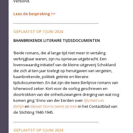
Verbond.
Lees de bespreking
GEPLAATST OP
7 JUNI 2024
BAANBREKENDE LITERAIRE TIJDSDOCUMENTEN
‘Beide romans, die al lange tijd niet meer in vertaling
verkrijgbaar waren, zijn nu opnieuw uitgebracht. Een
lovenswaardig initiatief van de kleine uitgeverij Schokland
die zich al tien jaar toelegt op heruitgaven van vergeten,
baanbrekende, politiek getinte en literaire
tijdsdocumenten. En dat zijn die twee Berlijnse romans van
Isherwood zeker. Kort voor de oorlog geschreven en
doortrokken van die onheilszwangere dreiging van wat nog
komen ging.’ Enno van der Eerden over
Afscheid van
Berlijn
en
Meneer Norris neemt de trein
in het Contactblad van
de Stichting 1940-1945.
GEPLAATST OP
3 JUNI 2024