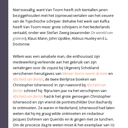
Niet toevallig, want Van Toorn heeft zich tientallen jaren
beziggehouden met het (opnieuw) vertalen van het oeuvre
van de Tsjechische schrijver. Behalve het werk van Kafka
heeft Van Toorn meer grote schrijvers in het Nederlands
vertaald, onder wie Stefan Zweig (waaronder
De wereld van
gisteren
), Klaus Mann, John Updike, Aldous Huxley en E.L.
Doctorow.
Willem was een aimabele man, die enthousiast zijn
medewerking verleende aan het gebruik van zijn
vertalingen voor de zojuist bij UItgeverij Schokland
verschenen heruitgaves van
Meneer Norris neemt de trein
en
Afscheid van Berlijn
, de twee Berlijnse boeken van
Christopher Isherwood. In zijn nawoord bij
Afscheid van
Berlijn
schreef hij: ‘Bijna tien jaar na het verschijnen van
Afscheid van Berlijn
had ik het grote genoegen Christopher
Isherwood en zijn vriend de portretschilder Don Bachardy
te ontmoeten. Ze waren in Nederland, Isherwood had laten
weten dat hij mij graag wilde ontmoeten en redacteur
Jacques Dohmen van Querido en ik gingen met ze lunchen.
Om de precieze dag te weten moet ik het exemplaar van
My