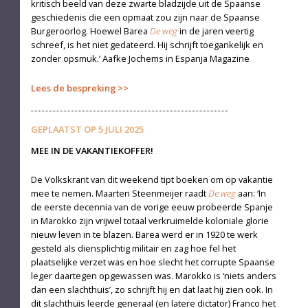
kritisch beeld van deze zwarte bladzijde uit de Spaanse
geschiedenis die een opmaat zou zijn naar de Spaanse
Burgeroorlog. Hoewel Barea
De weg
in de jaren veertig
schreef, is het niet gedateerd. Hij schrijft toegankelijk en
zonder opsmuk.’ Aafke Jochems in Espanja Magazine
Lees de bespreking
GEPLAATST OP
5 JULI 2025
MEE IN DE VAKANTIEKOFFER!
De Volkskrant van dit weekend tipt boeken om op vakantie
mee te nemen. Maarten Steenmeijer raadt
De weg
aan: ‘In
de eerste decennia van de vorige eeuw probeerde Spanje
in Marokko zijn vrijwel totaal verkruimelde koloniale glorie
nieuw leven in te blazen. Barea werd er in 1920 te werk
gesteld als diensplichtig militair en zag hoe fel het
plaatselijke verzet was en hoe slecht het corrupte Spaanse
leger daartegen opgewassen was. Marokko is ‘niets anders
dan een slachthuis’, zo schrijft hij en dat laat hij zien ook. In
dit slachthuis leerde generaal (en latere dictator) Franco het