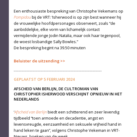
Een enthousiaste bespreking van Christophe Vekemans op
Pompidou
bij de VRT: ‘Isherwood is op zijn best wanneer hij
de vrouwelijke hoofdpersonages observeert, zoals “de
aanbiddelijke, elke vorm van lichamelijk contact
vermijdende jonge Jodin Natalia, maar ook haar tegenpool,
de woest losbandige Sally Bowles.”
De bespreking begint na 39.50 minuten
Beluister de uitzending
GEPLAATST OP
5 FEBRUARI 2024
AFSCHEID VAN BERLIJN, DE CULTROMAN VAN
CHRISTOPHER ISHERWOOD VERSCHIJNT OPNIEUW IN HET
NEDERLANDS
‘
Afscheid van Berlijn
biedt een schitterend en zeer levendig
tijdbeeld “toen armoede en decadentie, angst en
levensvreugde, eenzaamheid en seksuele vrijheid hand in
hand leken te gaan”, volgens Christophe Vekeman in VRT-
Nieuws, boeken van de week.