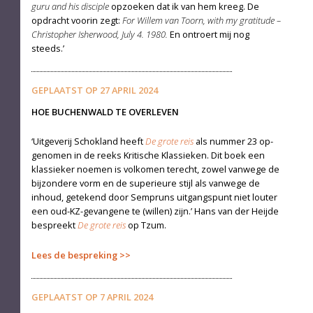
guru and his disciple
opzoeken dat ik van hem kreeg. De
opdracht voorin zegt:
For Willem van Toorn, with my gratitude –
Christopher Isherwood, July 4. 1980.
En ontroert mij nog
steeds.’
GEPLAATST OP
27 APRIL 2024
HOE BUCHENWALD TE OVERLEVEN
‘Uitgeverij Schokland heeft
De grote reis
als nummer 23 op­
genomen in de reeks Kritische Klassieken. Dit boek een
klassieker noemen is volkomen terecht, zowel vanwege de
bijzondere vorm en de superieure stijl als vanwege de
inhoud, getekend door Sempruns uitgangspunt niet lou­ter
een oud-KZ-gevangene te (willen) zijn.’ Hans van der Heijde
bespreekt
De grote reis
op Tzum.
Lees de bespreking
GEPLAATST OP
7 APRIL 2024