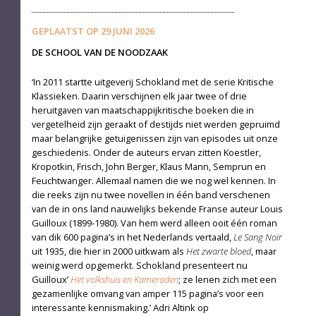
GEPLAATST OP
29 JUNI 2026
DE SCHOOL VAN DE NOODZAAK
‘In 2011 startte uitgeverij Schokland met de serie Kritische
Klassieken. Daarin verschijnen elk jaar twee of drie
heruitgaven van maatschappijkritische boeken die in
vergetelheid zijn geraakt of destijds niet werden gepruimd
maar belangrijke getuigenissen zijn van episodes uit onze
geschiedenis. Onder de auteurs ervan zitten Koestler,
Kropotkin, Frisch, John Berger, Klaus Mann, Semprun en
Feuchtwanger. Allemaal namen die we nog wel kennen. In
die reeks zijn nu twee novellen in één band verschenen
van de in ons land nauwelijks bekende Franse auteur Louis
Guilloux (1899-1980). Van hem werd alleen ooit één roman
van dik 600 pagina’s in het Nederlands vertaald,
Le Sang Noir
uit 1935, die hier in 2000 uitkwam als
Het zwarte bloed
, maar
weinig werd opgemerkt. Schokland presenteert nu
Guilloux’
Het volkshuis en Kameraden
; ze lenen zich met een
gezamenlijke omvang van amper 115 pagina’s voor een
interessante kennismaking.’ Adri Altink op