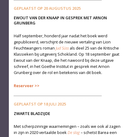
GEPLAATST OP
20 AUGUSTUS 2025
EWOUT VAN DER KNAAP IN GESPREK MET ARNON
GRUNBERG
Half september, honderd jaar nadat het boek werd
gepubliceerd, verschijnt de nieuwe vertaling van Lion
Feuchtwangers roman
Jud Süss
als deel 25 van de Kritische
Klassieken bij uitgeverij Schokland. Op 18 september gaat
Ewout van der Knaap, die het nawoord bij deze uitgave
schreef, in het Goethe Institut in gesprek met Arnon
Grunberg over de rol en betekenis van dit boek.
Reserveer
GEPLAATST OP
18 JULI 2025
ZWARTE BLADZIJDE
Met scherpzinnige waarnemingen – zoals we ook al zagen
in zijn in 2020 vertaalde boek
De slag
– schetst Barea een