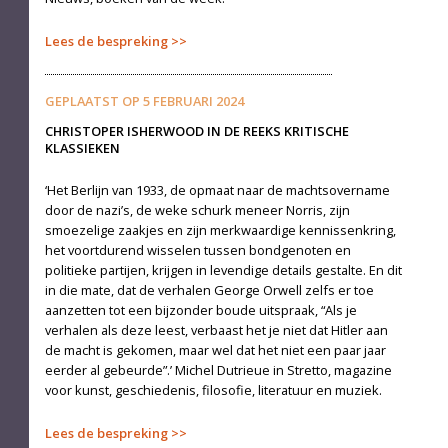
Lees de bespreking
GEPLAATST OP
5 FEBRUARI 2024
CHRISTOPER ISHERWOOD IN DE REEKS KRITISCHE
KLASSIEKEN
‘Het Berlijn van 1933, de opmaat naar de machtsovername
door de nazi’s, de weke schurk meneer Norris, zijn
smoezelige zaakjes en zijn merkwaardige kennissenkring,
het voortdurend wisselen tussen bondgenoten en
politieke partijen, krijgen in levendige details gestalte. En dit
in die mate, dat de verhalen George Orwell zelfs er toe
aanzetten tot een bijzonder boude uitspraak, “Als je
verhalen als deze leest, verbaast het je niet dat Hitler aan
de macht is gekomen, maar wel dat het niet een paar jaar
eerder al gebeurde”.’ Michel Dutrieue in Stretto, magazine
voor kunst, geschiedenis, filosofie, literatuur en muziek.
Lees de bespreking