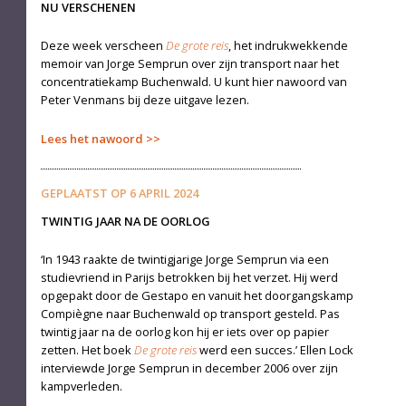
NU VERSCHENEN
Deze week verscheen
De grote reis
, het indrukwekkende
memoir van Jorge Semprun over zijn transport naar het
concentratiekamp Buchenwald. U kunt hier nawoord van
Peter Venmans bij deze uitgave lezen.
Lees het nawoord
GEPLAATST OP
6 APRIL 2024
TWINTIG JAAR NA DE OORLOG
‘In 1943 raakte de twintigjarige Jorge Semprun via een
studievriend in Parijs betrokken bij het verzet. Hij werd
opgepakt door de Gestapo en vanuit het doorgangskamp
Compiègne naar Buchenwald op transport gesteld. Pas
twintig jaar na de oorlog kon hij er iets over op papier
zetten. Het boek
De grote reis
werd een succes.’ Ellen Lock
interviewde Jorge Semprun in december 2006 over zijn
kampverleden.