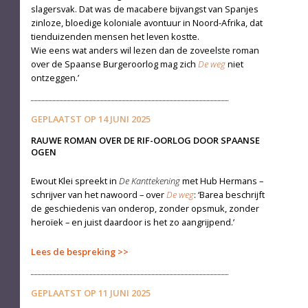
slagersvak. Dat was de macabere bijvangst van Spanjes
zinloze, bloedige koloniale avontuur in Noord-Afrika, dat
tienduizenden mensen het leven kostte.
Wie eens wat anders wil lezen dan de zoveelste roman
over de Spaanse Burgeroorlog mag zich
De weg
niet
ontzeggen.’
GEPLAATST OP
14 JUNI 2025
RAUWE ROMAN OVER DE RIF-OORLOG DOOR SPAANSE
OGEN
Ewout Klei spreekt in
De Kanttekening
met Hub Hermans –
schrijver van het nawoord – over
De weg
: ‘Barea beschrijft
de geschiedenis van onderop, zonder opsmuk, zonder
heroïek – en juist daardoor is het zo aangrijpend.’
Lees de bespreking
GEPLAATST OP
11 JUNI 2025