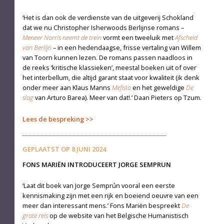
‘Het is dan ook de verdienste van de uitgeverij Schokland
dat we nu Christopher Isherwoods Ber­lijnse romans –
Meneer Norris neemt de trein
vormt een tweeluik met
Afscheid
van Berlijn
– in een hedendaagse, frisse vertaling van Willem
van Toorn kunnen lezen. De romans passen naadloos in
de reeks ‘kritische klassieken’, meestal boeken uit of over
het interbellum, die altijd garant staat voor kwaliteit (ik denk
onder meer aan Klaus Manns
Mefisto
en het geweldige
De
slag
van Arturo Barea). Meer van dat!.’ Daan Pieters op Tzum.
Lees de bespreking
GEPLAATST OP
8 JUNI 2024
FONS MARIËN INTRODUCEERT JORGE SEMPRUN
‘Laat dit boek van Jorge Semprún vooral een eerste
kennismaking zijn met een rijk en boeiend oeuvre van een
meer dan interessant mens.’ Fons Mariën bespreekt
De
grote reis
op de website van het Belgische Humanistisch