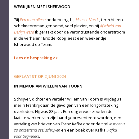
WEGKIJKEN MET ISHERWOOD
‘Bij
Een man alleen
herkenning, bij
Meneer Norris
, terecht een
schelmenroman genoemd, veel plezier, en bij
Afscheid van
Berlijn werd
ik geraakt door de verontrustende on­derstroom
in de verhalen.’ Eric de Rooij leest een weekendje
Isherwood op Tzum.
Lees de bespreking
GEPLAATST OP
2 JUNI 2024
IN MEMORIAM WILLEM VAN TOORN
Schrijver, dichter en vertaler Willem van Toorn is vrijdag 31
mei in Frankrijk aan de gevolgen van een longontsteking
overleden. Hij was 88 jaar. Een dag ervoor zouden de
laatste werken van zijn hand gepresenteerd worden, een
vertaling van brieven van Franz Kafka onder de titel
Ik moet u
zo ontzettend veel schrijven
en een boek over Kafka,
Kafka
voor beginners
.