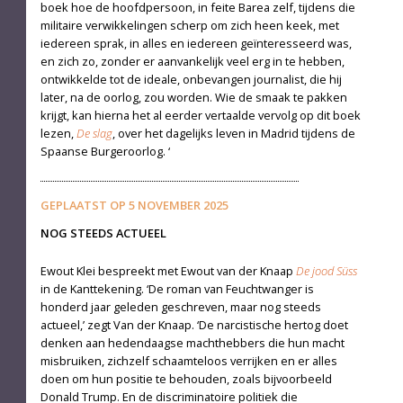
boek hoe de hoofdpersoon, in feite Barea zelf, tijdens die
militaire verwikkelingen scherp om zich heen keek, met
iedereen sprak, in alles en iedereen geïnteresseerd was,
en zich zo, zonder er aanvankelijk veel erg in te hebben,
ontwikkelde tot de ideale, onbevangen journalist, die hij
later, na de oorlog, zou worden. Wie de smaak te pakken
krijgt, kan hierna het al eerder vertaalde vervolg op dit boek
lezen,
De slag
, over het dagelijks leven in Madrid tijdens de
Spaanse Burgeroorlog. ‘
GEPLAATST OP
5 NOVEMBER 2025
NOG STEEDS ACTUEEL
Ewout Klei bespreekt met Ewout van der Knaap
De jood Süss
in de Kanttekening. ‘De roman van Feuchtwanger is
honderd jaar geleden ge­schreven, maar nog steeds
actueel,’ zegt Van der Knaap. ‘De narcistische hertog doet
denken aan hedendaagse macht­hebbers die hun macht
misbruiken, zichzelf schaamteloos verrijken en er alles
doen om hun positie te behouden, zoals bijvoorbeeld
Donald Trump. En de discriminatoire politiek die