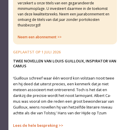
verzekert u onze titels van een gegarandeerde
minimumoplage. U investeert daarmee in de toekomst
van deze kwaliteitsreeks. Neem een jaarabonnement en
ontvang de titels van dat jaar zonder portokosten
thuisbezorgd!
Neem een abonnement
GEPLAATST OP
1 JULI 2026
TWEE NOVELLEN VAN LOUIS GUILLOUX, INSPIRATOR VAN
CAMUS
‘Guilloux schreef waar één woord kon volstaan nooit twee
en hij deed dat uiterst precies, een kenmerk dat je niet
meteen associeert met ontroerend. Toch is het dat en
dank­zij die precisie wordt het nooit larmoyant. Albert Ca­
mus was vooral om die reden een groot bewonderaar van
Guilloux, wiens novellen hij van hetzelfde literaire ni­veau
achtte als die van Tolstoj.’ Hans van der Hijde op Tzum
Lees de hele bespreking