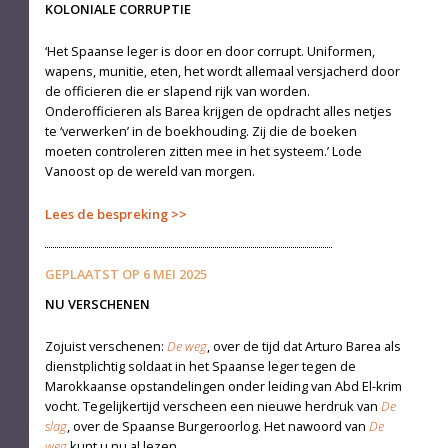
KOLONIALE CORRUPTIE
‘Het Spaanse leger is door en door corrupt. Uniformen,
wapens, munitie, eten, het wordt allemaal versjacherd door
de officieren die er slapend rijk van worden.
Onderofficieren als Barea krijgen de opdracht alles netjes
te ‘verwerken’ in de boekhouding. Zij die de boeken
moeten controleren zitten mee in het systeem.’ Lode
Vanoost op de wereld van morgen.
Lees de bespreking
GEPLAATST OP
6 MEI 2025
NU VERSCHENEN
Zojuist verschenen:
De weg
, over de tijd dat Arturo Barea als
dienstplichtig soldaat in het Spaanse leger tegen de
Marokkaanse opstandelingen onder leiding van Abd El-krim
vocht. Tegelijkertijd verscheen een nieuwe herdruk van
De
slag
, over de Spaanse Burgeroorlog. Het nawoord van
De
weg
kunt u nu al lezen.