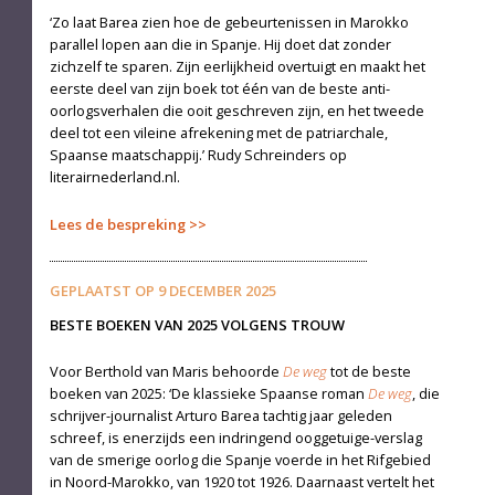
‘Zo laat Barea zien hoe de ge­beurtenissen in Marokko
parallel lopen aan die in Spanje. Hij doet dat zonder
zichzelf te sparen. Zijn eerlijkheid overtuigt en maakt het
eerste deel van zijn boek tot één van de beste anti-
oorlogsverhalen die ooit geschreven zijn, en het tweede
deel tot een vileine afrekening met de patriarchale,
Spaanse maatschappij.’ Rudy Schreinders op
literairnederland.nl.
Lees de bespreking
GEPLAATST OP
9 DECEMBER 2025
BESTE BOEKEN VAN 2025 VOLGENS TROUW
Voor Berthold van Maris behoorde
De weg
tot de beste
boeken van 2025: ‘De klassieke Spaanse roman
De weg
, die
schrijver-journalist Arturo Barea tachtig jaar geleden
schreef, is enerzijds een indringend ooggetuige-verslag
van de smerige oorlog die Spanje voerde in het Rifgebied
in Noord-Marokko, van 1920 tot 1926. Daarnaast vertelt het