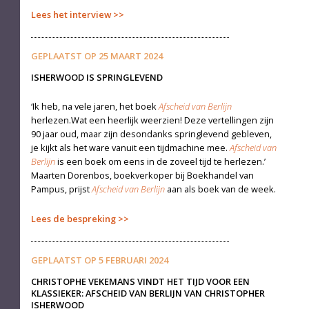
Lees het interview
GEPLAATST OP
25 MAART 2024
ISHERWOOD IS SPRINGLEVEND
‘Ik heb, na vele jaren, het boek
Afscheid van Berlijn
herlezen.Wat een heerlijk weerzien! Deze vertellingen zijn
90 jaar oud, maar zijn desondanks springlevend gebleven,
je kijkt als het ware vanuit een tijdmachine mee.
Afscheid van
Berlijn
is een boek om eens in de zoveel tijd te herlezen.’
Maarten Dorenbos, boekverkoper bij Boekhandel van
Pampus, prijst
Afscheid van Berlijn
aan als boek van de week.
Lees de bespreking
GEPLAATST OP
5 FEBRUARI 2024
CHRISTOPHE VEKEMANS VINDT HET TIJD VOOR EEN
KLASSIEKER: AFSCHEID VAN BERLIJN VAN CHRISTOPHER
ISHERWOOD