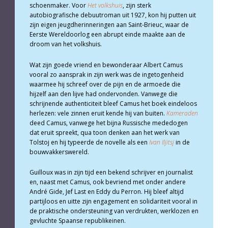
schoenmaker. Voor
Het volkshuis
, zijn sterk
autobiografische debuutroman uit 1927, kon hij putten uit
zijn eigen jeugdherinneringen aan Saint-Brieuc, waar de
Eerste Wereldoorlog een abrupt einde maakte aan de
droom van het volkshuis.
Wat zijn goede vriend en bewonderaar Albert Camus
vooral zo aansprak in zijn werk was de ingetogenheid
waarmee hij schreef over de pijn en de armoede die
hijzelf aan den lijve had ondervonden. Vanwege die
schrijnende authenticiteit bleef Camus het boek eindeloos
herlezen: vele zinnen eruit kende hij van buiten.
Kameraden
deed Camus, vanwege het bijna Russische mededogen
dat eruit spreekt, qua toon denken aan het werk van
Tolstoj en hij typeerde de novelle als een
Ivan Iljitsj
in de
bouwvakkerswereld.
Guilloux was in zijn tijd een bekend schrijver en journalist
en, naast met Camus, ook bevriend met onder andere
André Gide, Jef Last en Eddy du Perron. Hij bleef altijd
partijloos en uitte zijn engagement en solidariteit vooral in
de praktische ondersteuning van verdrukten, werklozen en
gevluchte Spaanse republikeinen.