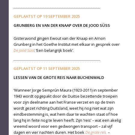
GEPLAATST OP
19 SEPTEMBER 2025
GRUNBERG EN VAN DER KNAAP OVER DE JOOD SÜSS
Gisteravond gingen Ewout van der Knaap en Arnon
Grunberg in het Goethe Institut met elkaar in gesprek over
De jood Süss
: ‘Een belangrijk boek’.
GEPLAATST OP
11 SEPTEMBER 2025
LESSEN VAN DE GROTE REIS NAAR BUCHENWALD
‘Wanneer Jorge Semprún Maura (1923-2011) in september
1943 wordt opgepakt door de Duitse bezettende troepen
voor zijn deelname aan het Franse verzet en op de trein
wordt gezet richting Duitsland, weet hij nog niet wat zijn
eindbestemming is, wat hem daar te wachten staat of hoe
lang hij in feite nog te leven heeft. Zijn ‘reis’ – wat een akelig
vreemd woord voor een ge­dwongen transport – zal vijf
dagen en vier nachten duren. Het boek
De grote reis
–