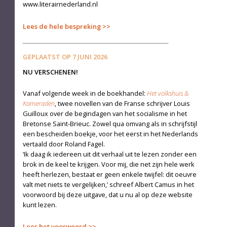
www.literairnederland.nl
Lees de hele bespreking
GEPLAATST OP
7 JUNI 2026
NU VERSCHENEN!
Vanaf volgende week in de boekhandel:
Het volkshuis &
Kameraden
, twee novellen van de Franse schrijver Louis
Guilloux over de begindagen van het socialisme in het
Bretonse Saint-Brieuc. Zowel qua omvang als in schrijfstijl
een bescheiden boekje, voor het eerst in het Nederlands
vertaald door Roland Fagel.
‘Ik daag ik iedereen uit dit verhaal uit te lezen zonder een
brok in de keel te krijgen. Voor mij, die net zijn hele werk
heeft herlezen, bestaat er geen enkele twijfel: dit oeuvre
valt met niets te vergelijken,’ schreef Albert Camus in het
voorwoord bij deze uitgave, dat u nu al op deze website
kunt lezen.
Lees het voorwoord