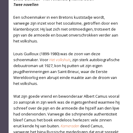
Twee novellen
Een schoenmaker in een Bretons kuststadje wordt,
vanwege zijn inzet voor het socialisme, getroffen door een
klantenboycot. Hij laat zich niet ontmoedigen, trotseert de
pijn van de armoede en bouwt onverschrokken verder aan
het volkshuis.
Louis Guilloux (1899-1980) was de zoon van deze
schoenmaker. Voor
Het volkshuis
, zijn sterk autobiografische
debuutroman uit 1927, kon hij putten uit zijn eigen
jeugdherinneringen aan Saint-Brieuc, waar de Eerste
Wereldoorlog een abrupt einde maakte aan de droom van
het volkshuis.
Wat zijn goede vriend en bewonderaar Albert Camus vooral
zo aansprak in zijn werk was de ingetogenheid waarmee hij
schreef over de pijn en de armoede die hijzelf aan den lijve
had ondervonden. Vanwege die schrijnende authenticiteit
bleef Camus het boek eindeloos herlezen: vele zinnen
eruit kende hij van buiten.
Kameraden
deed Camus,
vanwege het bijna Russische mededogen dat eruit spreekt,