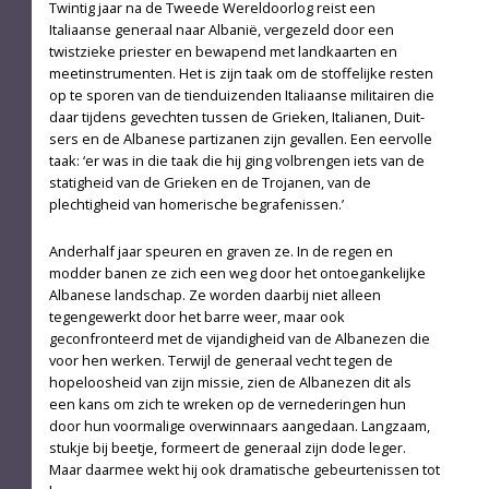
Twintig jaar na de Tweede Wereldoorlog reist een
Italiaanse generaal naar Albanië, vergezeld door een
twistzieke priester en bewapend met landkaarten en
meetinstrumenten. Het is zijn taak om de stoffelijke resten
op te sporen van de tienduizenden Italiaanse militairen die
daar tijdens gevechten tussen de Grieken, Italianen, Duit­
sers en de Albanese partizanen zijn gevallen. Een eervolle
taak: ‘er was in die taak die hij ging volbrengen iets van de
statigheid van de Grieken en de Trojanen, van de
plechtigheid van homerische be­grafenissen.’
Anderhalf jaar speuren en graven ze. In de regen en
modder banen ze zich een weg door het ontoegankelijke
Albanese landschap. Ze worden daarbij niet alleen
tegengewerkt door het barre weer, maar ook
geconfronteerd met de vijandigheid van de Alba­nezen die
voor hen werken. Terwijl de generaal vecht tegen de
hopeloosheid van zijn missie, zien de Albanezen dit als
een kans om zich te wreken op de vernederingen hun
door hun voormalige overwinnaars aangedaan. Langzaam,
stukje bij beetje, formeert de generaal zijn dode leger.
Maar daarmee wekt hij ook dramatische gebeurtenissen tot