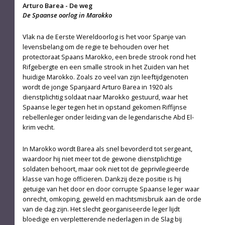
Arturo Barea
-
De weg
De Spaanse oorlog in Marokko
Vlak na de Eerste Wereldoorlog is het voor Spanje van
levensbelang om de regie te behouden over het
protectoraat Spaans Marokko, een brede strook rond het
Rifgebergte en een smalle strook in het Zuiden van het
huidige Marokko. Zoals zo veel van zijn leeftijdgenoten
wordt de jonge Spanjaard Arturo Barea in 1920 als
dienstplichtig soldaat naar Marokko gestuurd, waar het
Spaanse leger tegen het in opstand gekomen Riffijnse
rebellenleger onder leiding van de legendarische Abd El-
krim vecht.
In Marokko wordt Barea als snel bevorderd tot sergeant,
waardoor hij niet meer tot de gewone dienstplichtige
soldaten behoort, maar ook niet tot de geprivilegieerde
klasse van hoge officieren. Dankzij deze positie is hij
getuige van het door en door corrupte Spaanse leger waar
onrecht, omkoping, geweld en machtsmisbruik aan de orde
van de dag zijn. Het slecht georganiseerde leger lijdt
bloedige en verpletterende nederlagen in de Slag bij