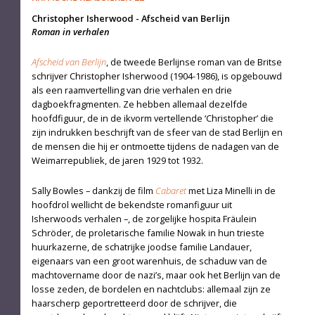
Christopher Isherwood
-
Afscheid van Berlijn
Roman in verhalen
Afscheid van Berlijn
, de tweede Berlijnse roman van de Britse
schrijver Chris­topher Isherwood (1904-1986), is opgebouwd
als een raamvertelling van drie verhalen en drie
dagboekfragmenten. Ze hebben allemaal dezelfde
hoofdfiguur, de in de ikvorm vertellende ‘Christopher’ die
zijn indrukken beschrijft van de sfeer van de stad Berlijn en
de mensen die hij er ontmoette tijdens de nadagen van de
Weimarrepubliek, de jaren 1929 tot 1932.
Sally Bowles – dankzij de film
Cabaret
met Liza Minelli in de
hoofdrol wellicht de bekendste romanfiguur uit
Isherwoods verhalen –, de zorgelijke hospita Fräulein
Schröder, de proletarische familie Nowak in hun trieste
huurkazerne, de schatrijke joodse familie Landauer,
eigenaars van een groot warenhuis, de schaduw van de
machtovername door de nazi’s, maar ook het Berlijn van de
losse zeden, de bordelen en nachtclubs: allemaal zijn ze
haarscherp geportretteerd door de schrijver, die