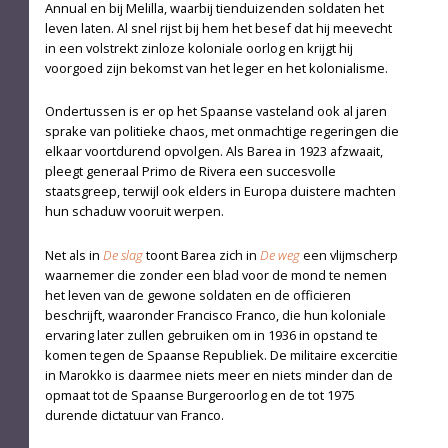
Annual en bij Melilla, waarbij tienduizenden soldaten het
leven laten. Al snel rijst bij hem het besef dat hij meevecht
in een volstrekt zinloze koloniale oorlog en krijgt hij
voorgoed zijn bekomst van het leger en het kolonialisme.
Ondertussen is er op het Spaanse vasteland ook al jaren
sprake van politieke chaos, met onmachtige regeringen die
elkaar voortdurend opvolgen. Als Barea in 1923 afzwaait,
pleegt generaal Primo de Rivera een succesvolle
staatsgreep, terwijl ook elders in Europa duistere machten
hun schaduw vooruit werpen.
Net als in
De slag
toont Barea zich in
De weg
een vlijmscherp
waarnemer die zonder een blad voor de mond te nemen
het leven van de gewone soldaten en de officieren
beschrijft, waaronder Francisco Franco, die hun koloniale
ervaring later zullen gebruiken om in 1936 in opstand te
komen tegen de Spaanse Republiek. De militaire excercitie
in Marokko is daarmee niets meer en niets minder dan de
opmaat tot de Spaanse Burgeroorlog en de tot 1975
durende dictatuur van Franco.