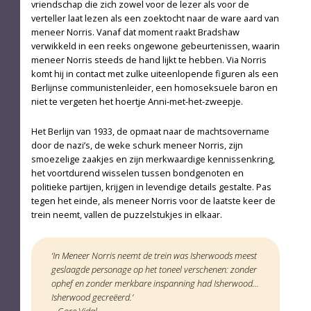
vriendschap die zich zowel voor de lezer als voor de
verteller laat lezen als een zoektocht naar de ware aard van
meneer Norris. Vanaf dat moment raakt Bradshaw
verwikkeld in een reeks ongewone gebeurtenissen, waarin
meneer Norris steeds de hand lijkt te hebben. Via Norris
komt hij in contact met zulke uiteenlopende figuren als een
Berlijnse communistenleider, een homoseksuele baron en
niet te vergeten het hoertje Anni-met-het-zweepje.
Het Berlijn van 1933, de opmaat naar de machtsovername
door de nazi’s, de weke schurk meneer Norris, zijn
smoezelige zaakjes en zijn merkwaardige kennissenkring,
het voortdurend wisselen tussen bondgenoten en
politieke partijen, krijgen in levendige details gestalte. Pas
tegen het einde, als meneer Norris voor de laatste keer de
trein neemt, vallen de puzzelstukjes in elkaar.
‘In Meneer Norris neemt de trein was Isherwoods meest
geslaagde personage op het toneel verschenen: zonder
ophef en zonder merkbare inspanning had Isherwood…
Isherwood gecreëerd.’
– Gore Vidal