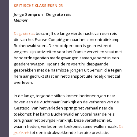
KRITISCHE KLASSIEKEN 23
Jorge Semprun
-
De grote reis
Memoir
De grote reis
beschrijft de lange vierde nacht van een reis
die van het Franse Compiègne naar het concentratiekamp
Buchenwald voert. De hoofdpersoon is gearresteerd
wegens zijn activiteiten voor het Franse verzet en staat met
honderdnegentien medegevangen samengeperst in een
goederenwagon. Tijdens de rit voert hij diepgaande
gesprekken met de naamloze ‘jongen uit Semur’, die tegen
hem aangedrukt staat en het transport uiteindelijk niet zal
overleven.
In de lange, tergende stiltes komen herinneringen naar
boven aan de vlucht naar Frankrijk en de verhoren van de
Gestapo. Van het verleden springt het verhaal naar de
toekomst: het kamp Buchenwald en vooral naar de reis
terug naar het bevrijde Frankrijk. Deze verteltechniek,
waarin heden, verleden en toekomst samenvallen maakt
De
grote reis
tot een indrukwekkende literaire prestatie.