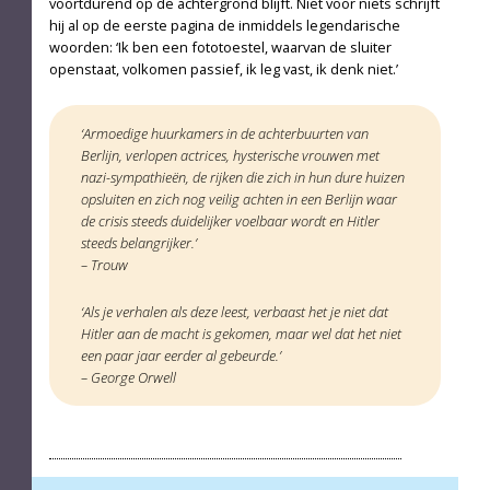
voortdurend op de achtergrond blijft. Niet voor niets schrijft
hij al op de eerste pagina de inmiddels legendarische
woorden: ‘Ik ben een fototoestel, waarvan de sluiter
openstaat, volkomen passief, ik leg vast, ik denk niet.’
‘Armoedige huurkamers in de achterbuurten van
Berlijn, verlopen actrices, hysterische vrouwen met
nazi-sympathieën, de rijken die zich in hun dure huizen
opsluiten en zich nog veilig achten in een Berlijn waar
de crisis steeds duidelijker voelbaar wordt en Hitler
steeds belangrijker.’
– Trouw
‘Als je verhalen als deze leest, verbaast het je niet dat
Hitler aan de macht is gekomen, maar wel dat het niet
een paar jaar eerder al gebeurde.’
– George Orwell