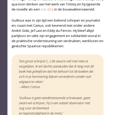
qua toon denken aan het werk van Tolstoj en hij typeerde
de novelle als een
Ivan Iljitsj
in de bouwvakkerswereld.
Guilloux was in zijn tijd een bekend schrijver en journalist
en, naast met Camus, ook bevriend met onder andere
André Gide, Jef Last en Eddy du Perron. Hij bleef altijd
partijloos en uitte zijn engagement en solidariteit vooral in
de praktische ondersteuning van verdrukten, werklozen en
gevluchte Spaanse republikeinen.
‘Een groot schrijver […] dit oeuvre valt met niets te
vergelijken. Ik wil slechts aanduiden dat ik lang met dit
boek heb geleefd en dat het behoort tot de boeken die
zich in je herinnering blijven veranderen zonder ooit
uitgeput te raken.’
– Albert Camus
‘Guilloux is geen eendimensionale schreeuwer, geen
zwart-wit-schrijver, hij is een subtiel observator met
oog voor de kleinheid
en tegenstrijdigheid in de mens.’