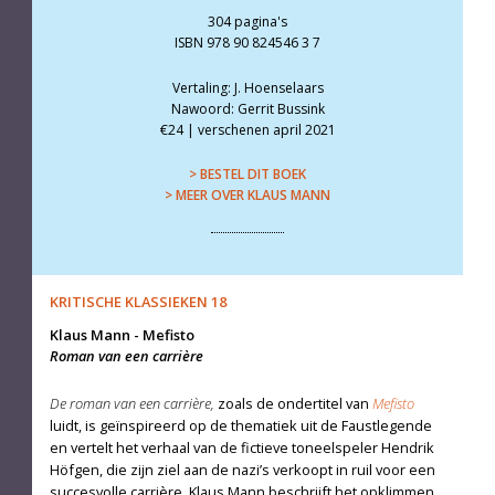
304 pagina's
ISBN 978 90 824546 3 7
Vertaling: J. Hoenselaars
Nawoord: Gerrit Bussink
€24 | verschenen april 2021
> BESTEL DIT BOEK
> MEER OVER KLAUS MANN
KRITISCHE KLASSIEKEN 18
Klaus Mann
-
Mefisto
Roman van een carrière
De roman van een carrière,
zoals de ondertitel van
Mefisto
luidt, is geïnspireerd op de thematiek uit de Faustlegende
en vertelt het verhaal van de fictieve toneelspeler Hendrik
Höfgen, die zijn ziel aan de nazi’s verkoopt in ruil voor een
succesvolle carrière. Klaus Mann beschrijft het opklimmen