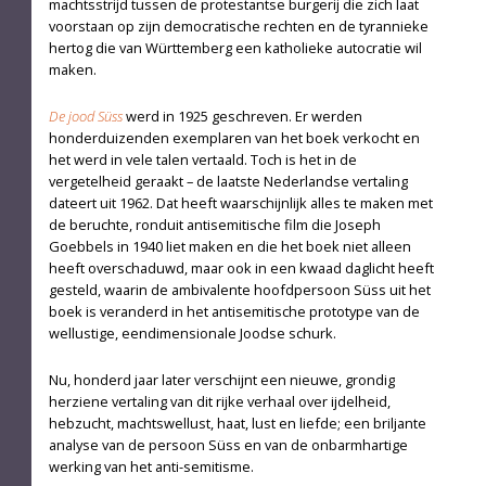
machtsstrijd tussen de protestantse burgerij die zich laat
voorstaan op zijn democratische rechten en de tyrannieke
hertog die van Württemberg een katholieke autocratie wil
maken.
De jood Süss
werd in 1925 geschreven. Er werden
honderduizenden exemplaren van het boek verkocht en
het werd in vele talen vertaald. Toch is het in de
vergetelheid geraakt – de laatste Nederlandse vertaling
dateert uit 1962. Dat heeft waarschijnlijk alles te maken met
de beruchte, ronduit antisemitische film die Joseph
Goebbels in 1940 liet maken en die het boek niet alleen
heeft overschaduwd, maar ook in een kwaad daglicht heeft
ge­steld, waarin de ambivalente hoofdpersoon Süss uit het
boek is veranderd in het antisemitische prototype van de
wellustige, eendimensionale Joodse schurk.
Nu, honderd jaar later verschijnt een nieuwe, grondig
herziene vertaling van dit rijke verhaal over ijdelheid,
hebzucht, machtswellust, haat, lust en liefde; een briljante
analyse van de persoon Süss en van de onbarmhartige
werking van het anti-semitisme.