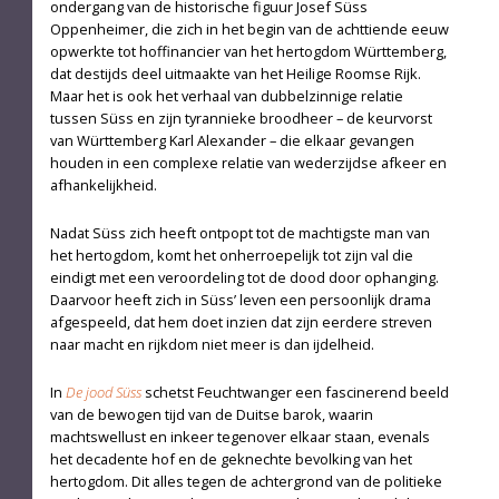
ondergang van de historische figuur Josef Süss
Oppenheimer, die zich in het begin van de achttiende eeuw
opwerkte tot hoffinancier van het hertogdom Württemberg,
dat destijds deel uitmaakte van het Heilige Room­se Rijk.
Maar het is ook het verhaal van dubbelzinnige relatie
tussen Süss en zijn tyrannieke broodheer – de keurvorst
van Württemberg Karl Alexan­der – die elkaar gevangen
houden in een complexe relatie van wederzijdse afkeer en
afhankelijkheid.
Nadat Süss zich heeft ontpopt tot de machtigste man van
het hertogdom, komt het onherroepelijk tot zijn val die
eindigt met een veroordeling tot de dood door ophanging.
Daarvoor heeft zich in Süss’ leven een persoonlijk drama
afgespeeld, dat hem doet inzien dat zijn eerdere streven
naar macht en rijkdom niet meer is dan ijdelheid.
In
De jood Süss
schetst Feuchtwanger een fascinerend beeld
van de bewogen tijd van de Duitse barok, waarin
machtswellust en inkeer tegenover elkaar staan, evenals
het decadente hof en de ge­knechte bevolking van het
hertogdom. Dit alles tegen de achtergrond van de politieke